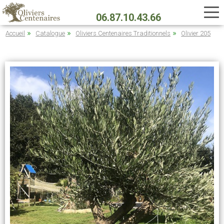
Aller
au
06.87.10.43.66
contenu
principal
Accueil
Catalogue
Oliviers Centenaires Traditionnels
Olivier 205