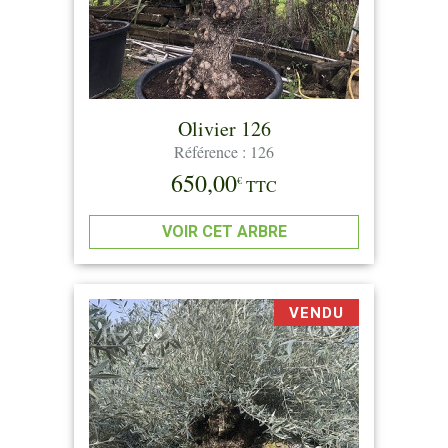
Olivier 126
Référence : 126
650,00
€
TTC
VOIR CET ARBRE
VENDU