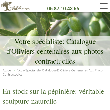
Aller
au
06.87.10.43.66
contenu
principal
Votre spécialiste: Catalogue
d'Oliviers centenaires aux photos
contractuelles
Accueil
Votre Spécialiste: Catalogue D'Oliviers Centenaires Aux Photos
Contractuelles
En stock sur la pépinière: véritable
sculpture naturelle