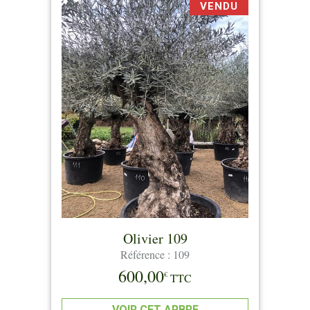
VENDU
Olivier 109
Référence : 109
600,00
€
TTC
VOIR CET ARBRE